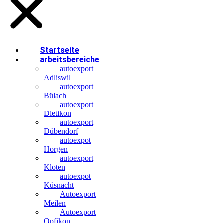
Startseite
arbeitsbereiche
autoexport
Adliswil
autoexport
Bülach
autoexport
Dietikon
autoexport
Dübendorf
autoexpot
Horgen
autoexport
Kloten
autoexpot
Küsnacht
Autoexport
Meilen
Autoexport
Opfikon