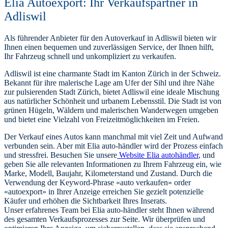
Elia Autoexport: Ihr Verkaufspartner in
Adliswil
Als führender Anbieter für den Autoverkauf in Adliswil bieten wir
Ihnen einen bequemen und zuverlässigen Service, der Ihnen hilft,
Ihr Fahrzeug schnell und unkompliziert zu verkaufen.
Adliswil ist eine charmante Stadt im Kanton Zürich in der Schweiz.
Bekannt für ihre malerische Lage am Ufer der Sihl und ihre Nähe
zur pulsierenden Stadt Zürich, bietet Adliswil eine ideale Mischung
aus natürlicher Schönheit und urbanem Lebensstil. Die Stadt ist von
grünen Hügeln, Wäldern und malerischen Wanderwegen umgeben
und bietet eine Vielzahl von Freizeitmöglichkeiten im Freien.
Der Verkauf eines Autos kann manchmal mit viel Zeit und Aufwand
verbunden sein. Aber mit Elia auto-händler wird der Prozess einfach
und stressfrei. Besuchen Sie unsere
Website Elia autohändler
, und
geben Sie alle relevanten Informationen zu Ihrem Fahrzeug ein, wie
Marke, Modell, Baujahr, Kilometerstand und Zustand. Durch die
Verwendung der Keyword-Phrase «auto verkaufen» order
«autoexport» in Ihrer Anzeige erreichen Sie gezielt potenzielle
Käufer und erhöhen die Sichtbarkeit Ihres Inserats.
Unser erfahrenes Team bei Elia auto-händler steht Ihnen während
des gesamten Verkaufsprozesses zur Seite. Wir überprüfen und